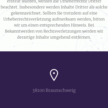
erstellt wurden, werden die Urheberrechte Dritter
beachtet. Insbesondere werden Inhalte Dritter als solche
gekennzeichnet. Sollten Sie trotzdem auf eine
Urheberrechtsverletzung aufmerksam werden, bitten
wir um einen entsprechenden Hinweis. Bei
Bekanntwerden von Rechtsverletzungen werden wir
derartige Inhalte umgehend entfernen.
38100 Braunschweig