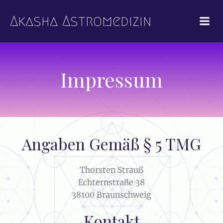
Zum
Inhalt
Akasha Astromedizin
springen
Impressum
Angaben Gemäß § 5 TMG
Thorsten Strauß
Echternstraße 38
38100 Braunschweig
Kontakt